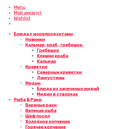
Menu
Мой аккаунт
Wishlist
Блюда с морепродуктами
Новинки
Кальмар, краб , гребешок.
Гребешок
Клешни краба
Кальмар
Креветки
Северные креветки
Лангустины
Мидии
Блюда из запеченых мидий
Мидии в створках
Рыба & Раки
Вареные раки
Вяленая рыба
Шеф посол
Холодное копчение
Горячее копчение