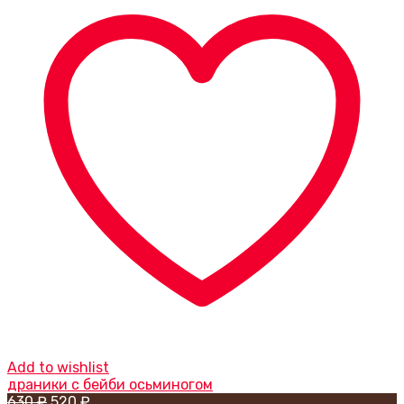
Add to wishlist
драники с бейби осьминогом
Первоначальная
Текущая
630
₽
520
₽