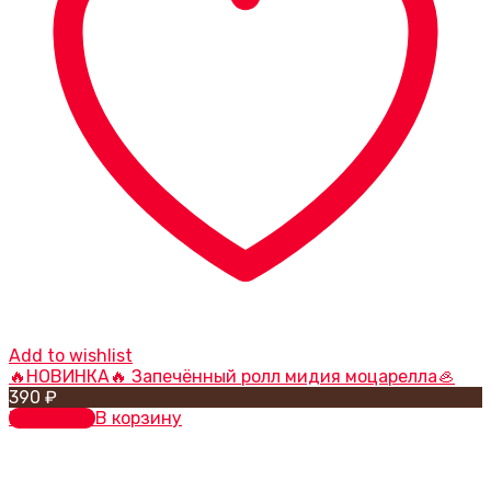
Add to wishlist
🔥НОВИНКА🔥 Запечённый ролл мидия моцарелла🦪
390
₽
В корзину
В корзину