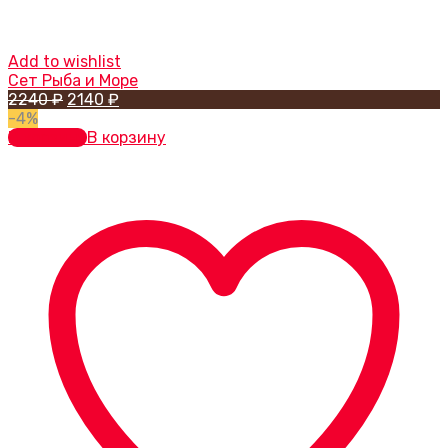
Add to wishlist
Сет Рыба и Море
Первоначальная
Текущая
2240
₽
2140
₽
цена
цена:
-4%
составляла
2140 ₽.
В корзину
В корзину
2240 ₽.