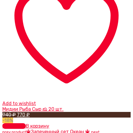
Add to wishlist
Мидии Рыба Сыр 🧀 20 шт.
Первоначальная
Текущая
940
₽
770
₽
цена
цена:
-18%
составляла
770 ₽.
В корзину
В корзину
940 ₽.
🔱Запеченный сет Океан 🔱
prev product
next