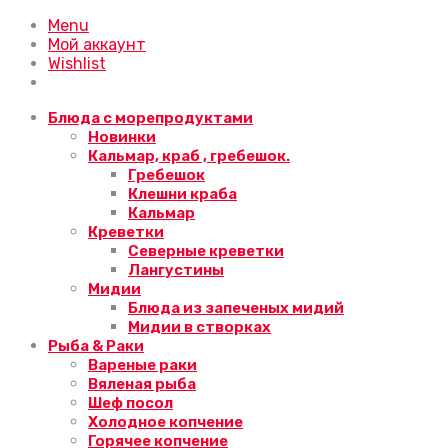
Menu
Мой аккаунт
Wishlist
Блюда с морепродуктами
Новинки
Кальмар, краб , гребешок.
Гребешок
Клешни краба
Кальмар
Креветки
Северные креветки
Лангустины
Мидии
Блюда из запеченых мидий
Мидии в створках
Рыба & Раки
Вареные раки
Вяленая рыба
Шеф посол
Холодное копчение
Горячее копчение